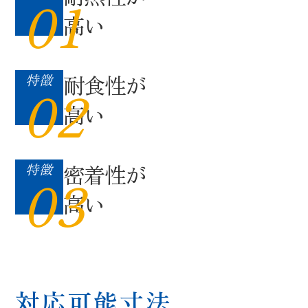
01
高い
耐食性が
特徴
02
高い
密着性が
特徴
03
高い
対応可能寸法