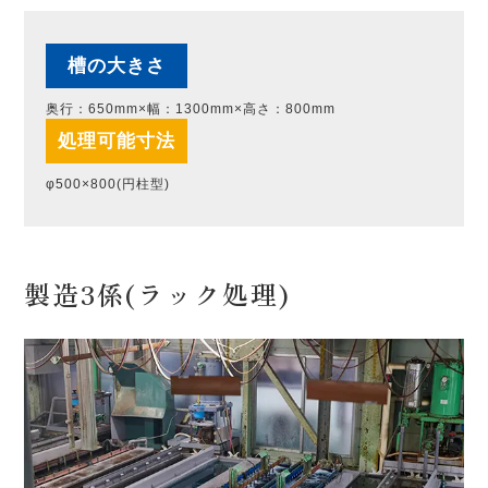
槽の大きさ
奥行：650mm×幅：1300mm×高さ：800mm
処理可能寸法
φ500×800(円柱型)
製造3係(ラック処理)