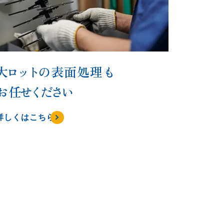
大
ロット
の表面処理も
お任
せください
詳しくはこちら