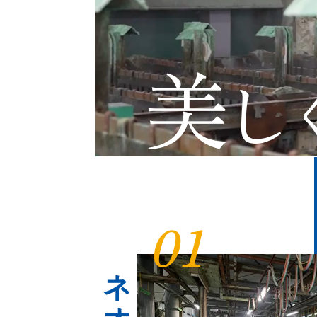
美
し
01