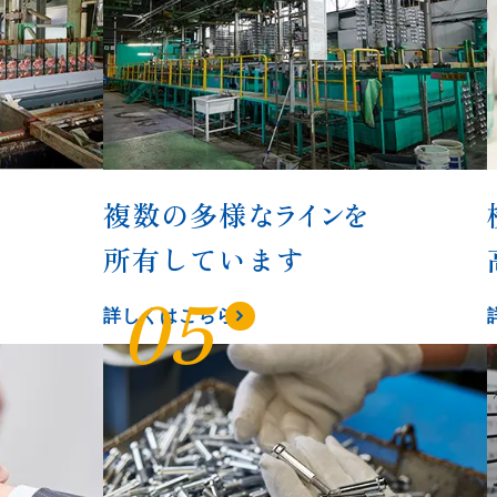
複数の多様な
ライン
を
所有しています
05
詳しくはこちら