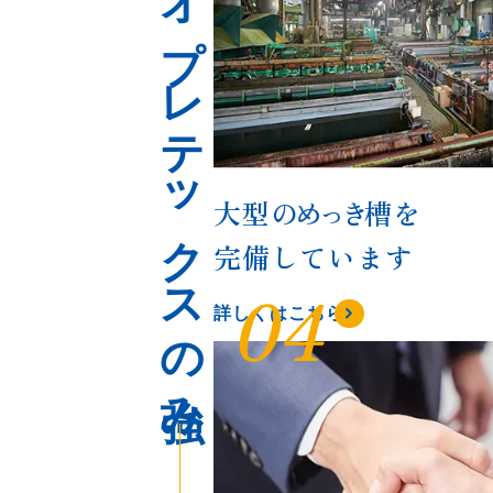
ネオプレテックスの強み
大型の
めっき
槽を
完備しています
04
詳しくはこちら