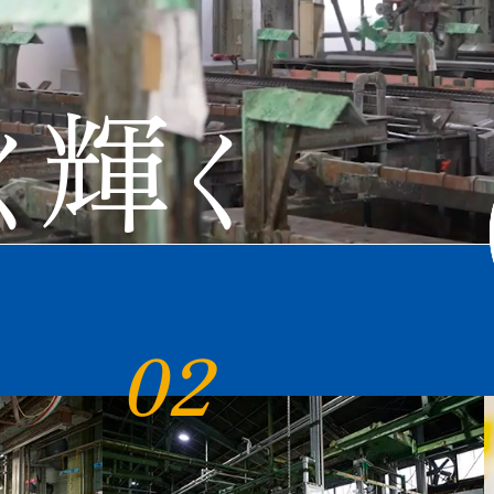
輝
く
く
02