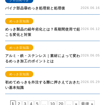
クロムめっき
2026.06.16
バイク部品㊳めっき処理前と処理後
めっき豆知識
2026.06.12
めっき製品の経年劣化とは？長期間使用で起
こる変化と対策
めっき豆知識
2026.06.05
アルミ・鉄・ステンレス｜素材によって変わ
るめっき加工のポイントとは
めっき豆知識
2026.05.29
初めてめっきを外注する際に押さえておきた
い基本知識
1
2
3
4
5
...
10
20
...
»
最後 »