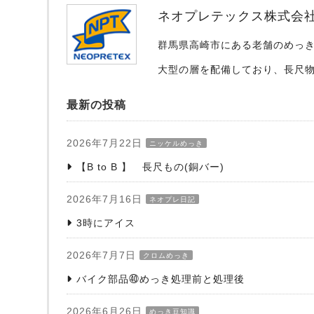
ネオプレテックス株式会
群馬県高崎市にある老舗のめっ
大型の層を配備しており、長尺
最新の投稿
2026年7月22日
ニッケルめっき
【B to B 】 長尺もの(銅バー)
2026年7月16日
ネオプレ日記
3時にアイス
2026年7月7日
クロムめっき
バイク部品㊵めっき処理前と処理後
2026年6月26日
めっき豆知識