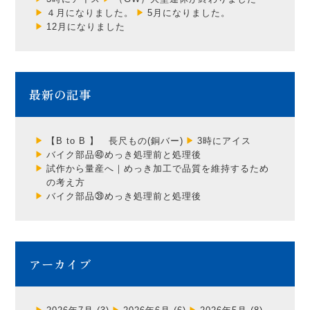
４月になりました。
5月になりました。
12月になりました
最新の記事
【B to B 】 長尺もの(銅バー)
3時にアイス
バイク部品㊵めっき処理前と処理後
試作から量産へ｜めっき加工で品質を維持するため
の考え方
バイク部品㊴めっき処理前と処理後
アーカイブ