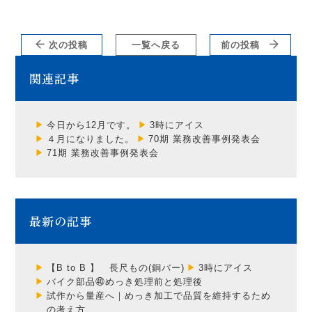
次の投稿
一覧へ戻る
前の投稿
関連記事
今日から12月です。
3時にアイス
４月になりました。
70期 業務改善事例発表会
71期 業務改善事例発表会
最新の記事
【B to B 】 長尺もの(銅バー)
3時にアイス
バイク部品㊵めっき処理前と処理後
試作から量産へ｜めっき加工で品質を維持するため
の考え方