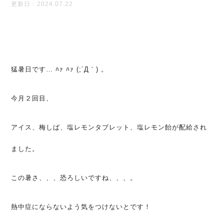
更新日：2024.07.22
猛暑日です… ﾊｧ ﾊｧ (;´Д｀) 。
今月２回目、
アイス、梅しば、塩レモンタブレット、塩レモン飴が配給され
ました。
この暑さ、、、恐ろしいですね、、、。
熱中症にならないよう気をつけないとです！