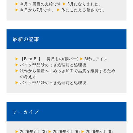
今月２回目の支給です
5月になりました。
今日から7月です。
体にこたえる暑さです。
最新の記事
【B to B 】 長尺もの(銅バー)
3時にアイス
バイク部品㊵めっき処理前と処理後
試作から量産へ｜めっき加工で品質を維持するため
の考え方
バイク部品㊴めっき処理前と処理後
アーカイブ
2026年7月
(3)
2026年6月
(6)
2026年5月
(8)