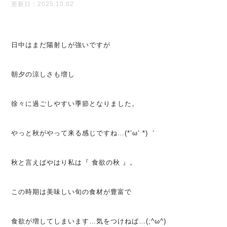
更新日：2025.10.02
日中はまだ陽射しが強いですが
朝夕の涼しさも増し
徐々に過ごしやすい季節となりました。
やっと秋がやって来る感じですね…(*‘ω‘ *)゛
秋と言えばやはり私は『 食欲の秋 』。
この時期は美味しい旬の食材が豊富で
食欲が増してしまいます…気をつけねば…(;^ω^)