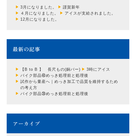
3月になりました。
謹賀新年
４月になりました。
アイスが支給されました。
12月になりました。
最新の記事
【B to B 】 長尺もの(銅バー)
3時にアイス
バイク部品㊵めっき処理前と処理後
試作から量産へ｜めっき加工で品質を維持するため
の考え方
バイク部品㊴めっき処理前と処理後
アーカイブ