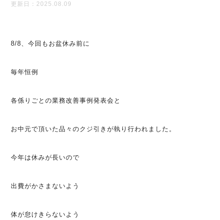
更新日：2025.08.09
8/8、今回もお盆休み前に
毎年恒例
各係りごとの業務改善事例発表会と
お中元で頂いた品々のクジ引きが執り行われました。
今年は休みが長いので
出費がかさまないよう
体が怠けきらないよう